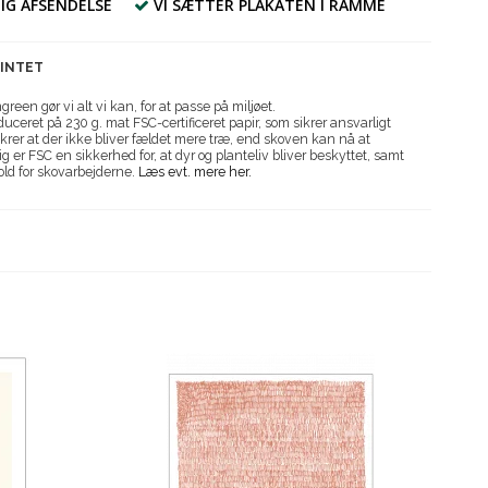
IG AFSENDELSE
VI SÆTTER PLAKATEN I RAMME
RINTET
reen gør vi alt vi kan, for at passe på miljøet.
uceret på 230 g. mat FSC-certificeret papir, som sikrer ansvarligt
krer at der ikke bliver fældet mere træ, end skoven kan nå at
g er FSC en sikkerhed for, at dyr og planteliv bliver beskyttet, samt
old for skovarbejderne.
Læs evt. mere her.