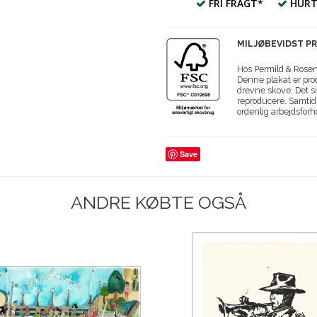
FRI FRAGT*
HURT
MILJØBEVIDST P
Hos Permild & Roseng
Denne plakat er prod
drevne skove. Det si
reproducere. Samtidi
ordenlig arbejdsforh
Save
ANDRE KØBTE OGSÅ