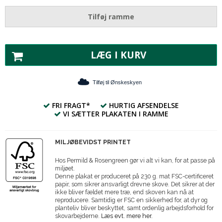
Tilføj ramme
LÆG I KURV
Tilføj til Ønskeskyen
FRI FRAGT*
HURTIG AFSENDELSE
VI SÆTTER PLAKATEN I RAMME
MILJØBEVIDST PRINTET
Hos Permild & Rosengreen gør vi alt vi kan, for at passe på
miljøet.
Denne plakat er produceret på 230 g. mat FSC-certificeret
papir, som sikrer ansvarligt drevne skove. Det sikrer at der
ikke bliver fældet mere træ, end skoven kan nå at
reproducere. Samtidig er FSC en sikkerhed for, at dyr og
planteliv bliver beskyttet, samt ordenlig arbejdsforhold for
skovarbejderne.
Læs evt. mere her.