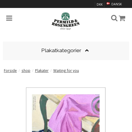
DANSK
DKK
Plakatkategorier
Forside
/
shop
/
Plakater
/
Waiting for you