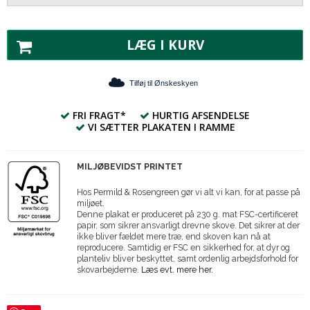
LÆG I KURV
Tilføj til Ønskeskyen
FRI FRAGT*
HURTIG AFSENDELSE
VI SÆTTER PLAKATEN I RAMME
MILJØBEVIDST PRINTET
Hos Permild & Rosengreen gør vi alt vi kan, for at passe på
miljøet.
Denne plakat er produceret på 230 g. mat FSC-certificeret
papir, som sikrer ansvarligt drevne skove. Det sikrer at der
ikke bliver fældet mere træ, end skoven kan nå at
reproducere. Samtidig er FSC en sikkerhed for, at dyr og
planteliv bliver beskyttet, samt ordenlig arbejdsforhold for
skovarbejderne.
Læs evt. mere her.