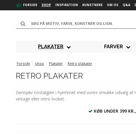
FORSIDE
SHOP
INSPIRATION
KUNSTNERE
OM OS
Q&A
PLAKATER
FARVER
Forside
/
shop
/
Plakater
/
Retro plakater
RETRO PLAKATER
Genopliv nostalgien i hjemmet med vores smukke udvalg af retr
vintage eller retro looket.
KØB UNDER 399 KR.,