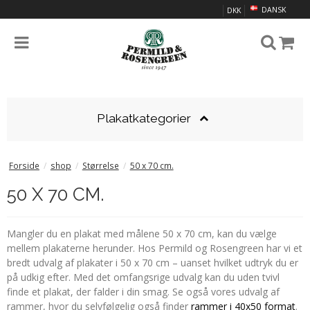
DANSK
DKK
Plakatkategorier
Forside
/
shop
/
Størrelse
/
50 x 70 cm.
50 X 70 CM.
Mangler du en plakat med målene 50 x 70 cm, kan du vælge
mellem plakaterne herunder. Hos Permild og Rosengreen har vi et
bredt udvalg af plakater i 50 x 70 cm – uanset hvilket udtryk du er
på udkig efter. Med det omfangsrige udvalg kan du uden tvivl
finde et plakat, der falder i din smag. Se også vores udvalg af
rammer, hvor du selvfølgelig også finder
rammer i 40x50 format
.